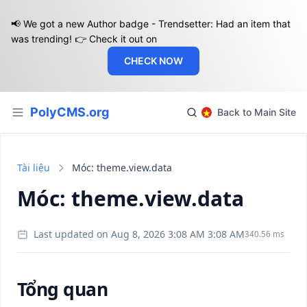
📢 We got a new Author badge - Trendsetter: Had an item that
was trending! 👉 Check it out on
CHECK NOW
PolyCMS.org
Back to Main Site
Tài liệu
Móc: theme.view.data
Móc: theme.view.data
Last updated on Aug 8, 2026 3:08 AM 3:08 AM
340.56 ms
Tổng quan