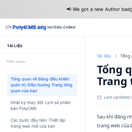
📢 We got a new Author badge
PolyCMS.org
1. THANH BÊN ĐIỀU HƯỚNG CHÍNH
TÀI LIỆU
Tài liệu
Tổng q
Trang 
Tổng quan về Bảng điều khiển
quản trị: Điều hướng Trang tổng
quan của bạn
Last updated 
Nhật ký thay đổi: Lịch sử phiên
bản PolyCMS
Sau khi đăng n
Các bước đầu tiên: Thiết lập
trang web của b
trang web mới của bạn