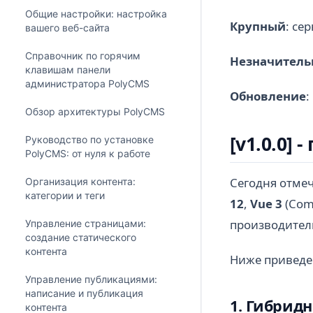
Общие настройки: настройка
Крупный
: се
вашего веб-сайта
Справочник по горячим
Незначитель
клавишам панели
администратора PolyCMS
Обновление
:
Обзор архитектуры PolyCMS
[v1.0.0]
Руководство по установке
PolyCMS: от нуля к работе
Сегодня отмеч
Организация контента:
категории и теги
12
,
Vue 3
(Comp
производител
Управление страницами:
создание статического
контента
Ниже приведе
Управление публикациями:
написание и публикация
1. Гибрид
контента