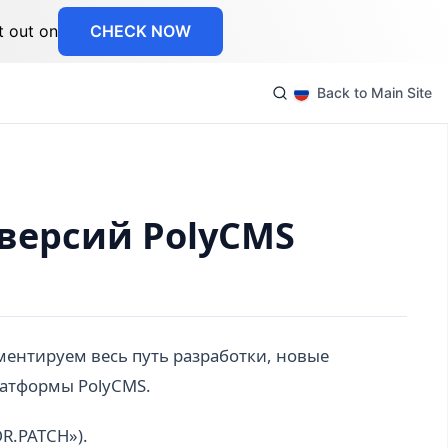
t out on
CHECK NOW
Back to Main Site
версий PolyCMS
ментируем весь путь разработки, новые
латформы PolyCMS.
R.PATCH»).