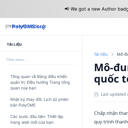
📢 We got a new Author badge
PolyCMS.org
TÍNH NĂNG CỐT LÕI
TÀI LIỆU
Tài liệu
Mô-đu
Mô-đun
quốc t
Tổng quan về Bảng điều khiển
quản trị: Điều hướng Trang tổng
quan của bạn
Last updated 
Nhật ký thay đổi: Lịch sử phiên
bản PolyCMS
Chấp nhận than
Các bước đầu tiên: Thiết lập
quy trình than
trang web mới của bạn