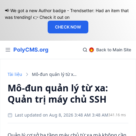
📢 We got a new Author badge - Trendsetter: Had an item that
was trending! 👉 Check it out on
CHECK NOW
PolyCMS.org
Back to Main Site
Tài liệu
Mô-đun quản lý từ xa: Quản trị máy chủ SSH
Mô-đun quản lý từ xa:
Quản trị máy chủ SSH
Last updated on Aug 8, 2026 3:48 AM 3:48 AM
341.16 ms
Quản lý cơ sở hạ tầng máy chủ từ xa mà không cần