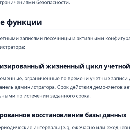
граничениями безопасности.
е функции
четными записями песочницы и активными конфигур
истратора:
тизированный жизненный цикл учетной
еменные, ограниченные по времени учетные записи д
анель администратора. Срок действия демо-счетов ав
ьными по истечении заданного срока.
ированное восстановление базы данных
риодические интервалы (e.g, ежечасно или ежедневн