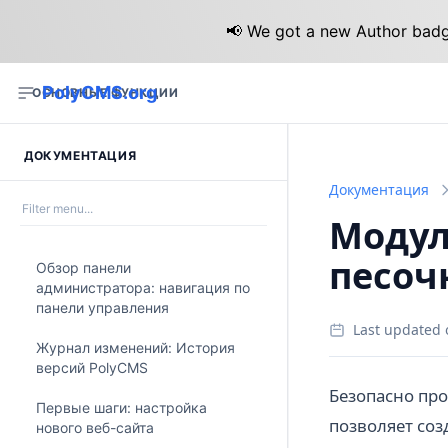
📢 We got a new Author badge
PolyCMS.org
ОСНОВНЫЕ ФУНКЦИИ
ДОКУМЕНТАЦИЯ
Документация
Модул
песо
Обзор панели
администратора: навигация по
панели управления
Last updated 
Журнал изменений: История
версий PolyCMS
Безопасно пр
Первые шаги: настройка
позволяет со
нового веб-сайта