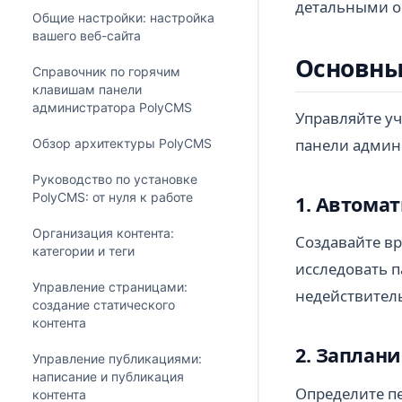
детальными о
Общие настройки: настройка
вашего веб-сайта
Основны
Справочник по горячим
клавишам панели
администратора PolyCMS
Управляйте у
панели админ
Обзор архитектуры PolyCMS
Руководство по установке
PolyCMS: от нуля к работе
1. Автома
Организация контента:
Создавайте вр
категории и теги
исследовать п
Управление страницами:
недействител
создание статического
контента
2. Заплан
Управление публикациями:
написание и публикация
Определите пе
контента