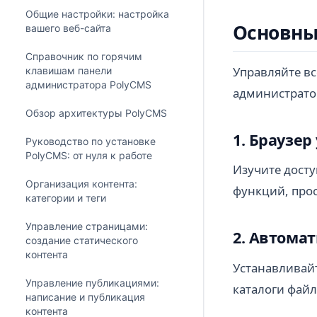
Общие настройки: настройка
Основны
вашего веб-сайта
Справочник по горячим
Управляйте в
клавишам панели
администратора PolyCMS
администрато
Обзор архитектуры PolyCMS
1. Браузе
Руководство по установке
PolyCMS: от нуля к работе
Изучите досту
Организация контента:
функций, про
категории и теги
Управление страницами:
2. Автома
создание статического
контента
Устанавливай
Управление публикациями:
каталоги файл
написание и публикация
контента