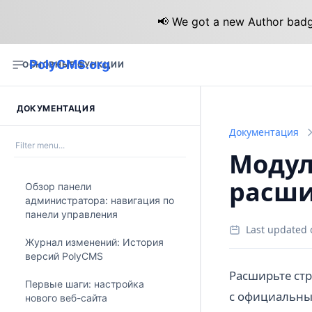
📢 We got a new Author badge
PolyCMS.org
ОСНОВНЫЕ ФУНКЦИИ
ДОКУМЕНТАЦИЯ
Документация
Модул
расши
Обзор панели
администратора: навигация по
панели управления
Last updated 
Журнал изменений: История
версий PolyCMS
Расширьте стр
Первые шаги: настройка
с официальны
нового веб-сайта