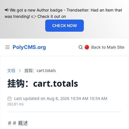
📢 We got a new Author badge - Trendsetter: Had an item that
was trending! 👉 Check it out on
CHECK NOW
PolyCMS.org
Back to Main Site
文档
挂钩：cart.totals
挂钩：cart.totals
Last updated on Aug 8, 2026 10:54 AM 10:54 AM
282.81 ms
＃＃ 概述