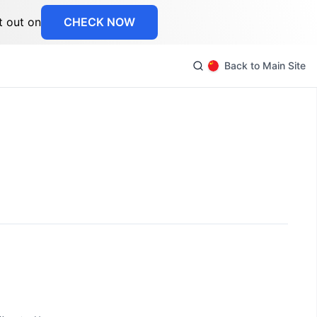
t out on
CHECK NOW
Back to Main Site