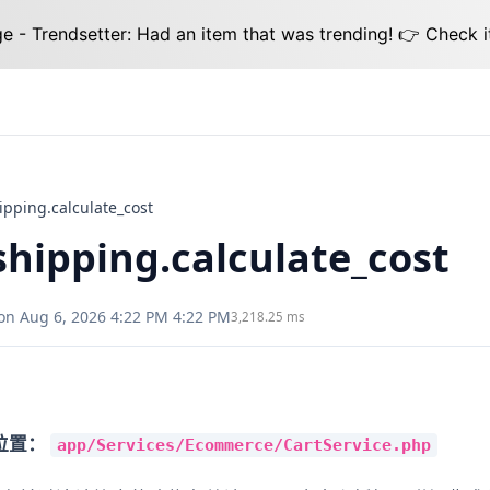
 - Trendsetter: Had an item that was trending! 👉 Check i
ping.calculate_cost
ipping.calculate_cost
on Aug 6, 2026 4:22 PM 4:22 PM
3,218.25 ms
位置：
app/Services/Ecommerce/CartService.php