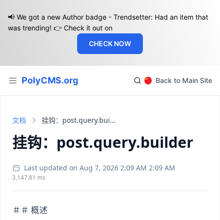
📢 We got a new Author badge - Trendsetter: Had an item that
was trending! 👉 Check it out on
CHECK NOW
PolyCMS.org
Back to Main Site
文档
挂钩：post.query.builder
挂钩：post.query.builder
Last updated on Aug 7, 2026 2:09 AM 2:09 AM
3,147.81 ms
＃＃ 概述