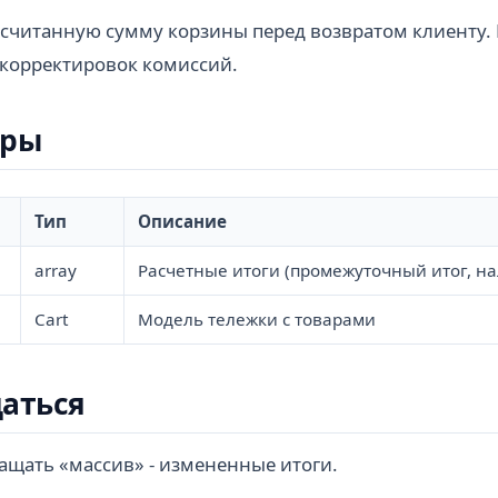
ссчитанную сумму корзины перед возвратом клиенту.
 корректировок комиссий.
тры
Тип
Описание
array
Расчетные итоги (промежуточный итог, нал
Cart
Модель тележки с товарами
аться
ащать «массив» - измененные итоги.