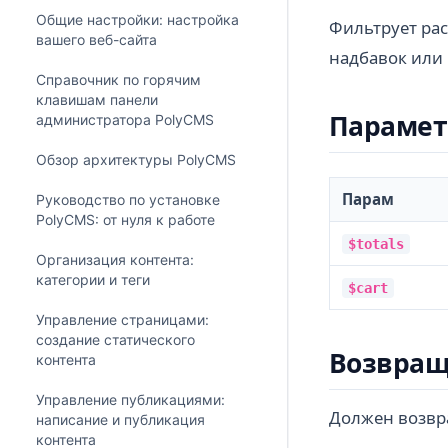
Общие настройки: настройка
Фильтрует ра
вашего веб-сайта
надбавок или
Справочник по горячим
клавишам панели
Параме
администратора PolyCMS
Обзор архитектуры PolyCMS
Парам
Руководство по установке
PolyCMS: от нуля к работе
$totals
Организация контента:
категории и теги
$cart
Управление страницами:
создание статического
Возвращ
контента
Управление публикациями:
Должен возвр
написание и публикация
контента