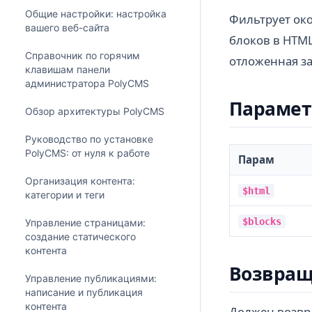
Общие настройки: настройка
Фильтрует око
вашего веб-сайта
блоков в HTML
Справочник по горячим
отложенная з
клавишам панели
администратора PolyCMS
Параме
Обзор архитектуры PolyCMS
Руководство по установке
PolyCMS: от нуля к работе
Парам
Организация контента:
$html
категории и теги
$blocks
Управление страницами:
создание статического
контента
Возвращ
Управление публикациями:
написание и публикация
контента
Должен возв