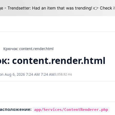
 - Trendsetter: Had an item that was trending! 👉 Check i
Крючок: content.render.html
: content.render.html
on Aug 6, 2026 7:24 AM 7:24 AM
3,058.92 ms
асположение:
app/Services/ContentRenderer.php