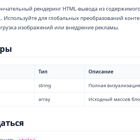
нчательный рендеринг HTML-вывода из содержимого б
. Используйте для глобальных преобразований контен
агрузка изображений или внедрение рекламы.
тры
Тип
Описание
string
Полная визуализаци
array
Исходный массив бло
аться
ращать
.