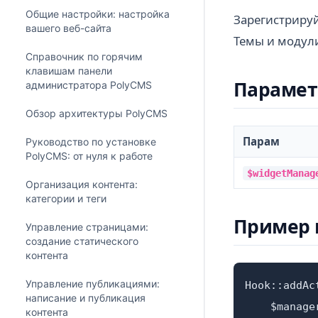
Общие настройки: настройка
Зарегистрируй
вашего веб-сайта
Темы и модул
Справочник по горячим
клавишам панели
Параме
администратора PolyCMS
Обзор архитектуры PolyCMS
Парам
Руководство по установке
PolyCMS: от нуля к работе
$widgetManag
Организация контента:
категории и теги
Пример 
Управление страницами:
создание статического
контента
Управление публикациями:
Hook::addAc
написание и публикация
    $manage
контента