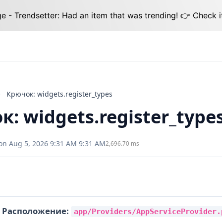
 - Trendsetter: Had an item that was trending! 👉 Check i
Крючок: widgets.register_types
: widgets.register_type
on Aug 5, 2026 9:31 AM 9:31 AM
2,696.70 ms
е
Расположение:
app/Providers/AppServiceProvider.