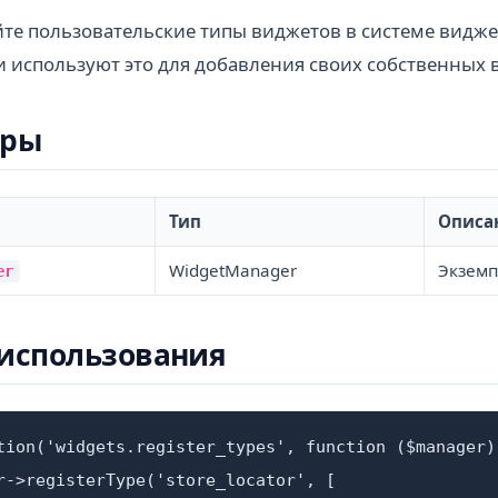
те пользовательские типы виджетов в системе видже
и используют это для добавления своих собственных
тры
Тип
Описа
WidgetManager
Экземп
er
использования
tion('widgets.register_types', function ($manager) 
r->registerType('store_locator', [
